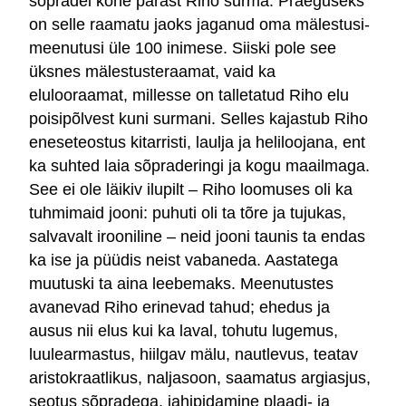
sõpradel kohe pärast Riho surma. Praeguseks
on selle raamatu jaoks jaganud oma mälestusi-
meenutusi üle 100 inimese. Siiski pole see
üksnes mälestusteraamat, vaid ka
elulooraamat, millesse on talletatud Riho elu
poisipõlvest kuni surmani. Selles kajastub Riho
eneseteostus kitarristi, laulja ja heliloojana, ent
ka suhted laia sõpraderingi ja kogu maailmaga.
See ei ole läikiv ilupilt – Riho loomuses oli ka
tuhmimaid jooni: puhuti oli ta tõre ja tujukas,
salvavalt irooniline – neid jooni taunis ta endas
ka ise ja püüdis neist vabaneda. Aastatega
muutuski ta aina leebemaks. Meenutustes
avanevad Riho erinevad tahud; ehedus ja
ausus nii elus kui ka laval, tohutu lugemus,
luulearmastus, hiilgav mälu, nautlevus, teatav
aristokraatlikus, naljasoon, saamatus argiasjus,
seotus sõpradega, jahipidamine plaadi- ja