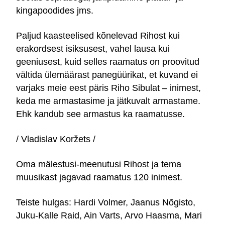
kingapoodides jms.
Paljud kaasteelised kõnelevad Rihost kui
erakordsest isiksusest, vahel lausa kui
geeniusest, kuid selles raamatus on proovitud
vältida ülemäärast panegüürikat, et kuvand ei
varjaks meie eest päris Riho Sibulat – inimest,
keda me armastasime ja jätkuvalt armastame.
Ehk kandub see armastus ka raamatusse.
/ Vladislav Koržets /
Oma mälestusi-meenutusi Rihost ja tema
muusikast jagavad raamatus 120 inimest.
Teiste hulgas: Hardi Volmer, Jaanus Nõgisto,
Juku-Kalle Raid, Ain Varts, Arvo Haasma, Mari