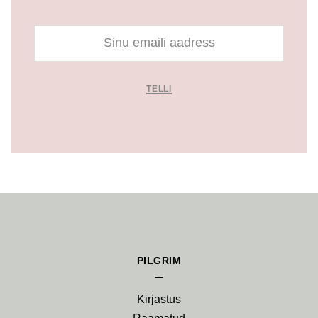
TELLI
PILGRIM
Kirjastus