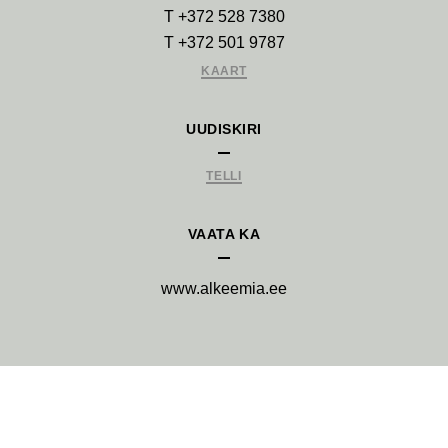
T +372 528 7380
T +372 501 9787
KAART
UUDISKIRI
TELLI
VAATA KA
www.alkeemia.ee