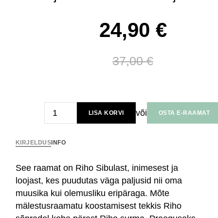
Algne
Current
24,90
€
hind
price
37,00
€
oli:
is:
37,00 €.
24,90 €.
Riho
või
LISA KORVI
OSTA E-RAAMAT
Sibul.
Kuulaps
kogus
KIRJELDUS
INFO
See raamat on Riho Sibulast, inimesest ja
loojast, kes puudutas väga paljusid nii oma
muusika kui olemusliku eripäraga. Mõte
mälestusraamatu koostamisest tekkis Riho